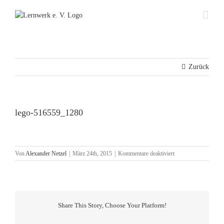
Zum
Inhalt
springen
Zurück
lego-516559_1280
für
Von
Alexander Netzel
|
März 24th, 2015
|
Kommentare deaktiviert
lego-
516559_1280
Share This Story, Choose Your Platform!