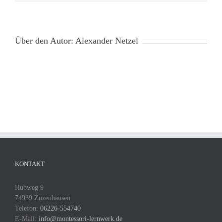
Über den Autor:
Alexander Netzel
KONTAKT
Hubweg 9
74939 Zuzenhausen
Telefon:
06226-554740
E-Mail:
info@montessori-lernwerk.de